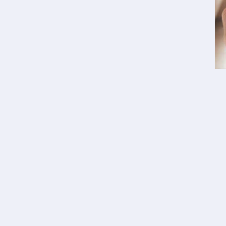
ART
Me
Ke
11 