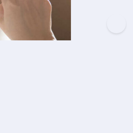
IKEL
ngenal Asuransi Online dan
lebihannya
Januari 2024