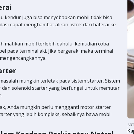
erai
au kendur juga bisa menyebabkan mobil tidak bisa
dasi dapat menghambat aliran listrik dari baterai ke
ah matikan mobil terlebih dahulu, kemudian coba
l pada terminal aki. Jika bergerak, maka terminal
s mengencangkannya.
arter
, masalah mungkin terletak pada sistem starter. Sistem
ter dan solenoid starter yang berfungsi untuk memutar
r.
usak, Anda mungkin perlu mengganti motor starter
tarter yang lebih kompleks, sebaiknya bawa mobil
ART
Ka
alam Keadaan Parkir atau Netral