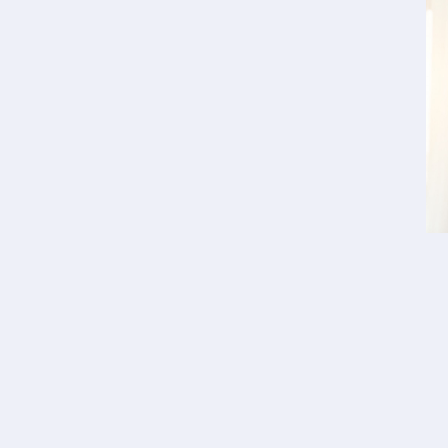
ART
“B