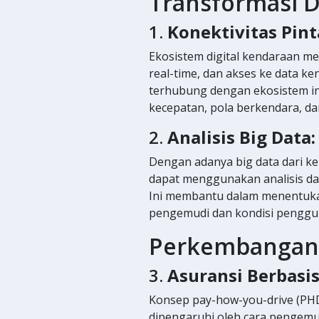
Transformasi D
1.
Konektivitas Pint
Ekosistem digital kendaraan menc
real-time, dan akses ke data ke
terhubung dengan ekosistem in
kecepatan, pola berkendara, dan
2.
Analisis Big Data:
Dengan adanya big data dari k
dapat menggunakan analisis dat
Ini membantu dalam menentukan 
pengemudi dan kondisi penggu
Perkembangan 
3.
Asuransi Berbasi
Konsep pay-how-you-drive (PH
dipengaruhi oleh cara pengemu