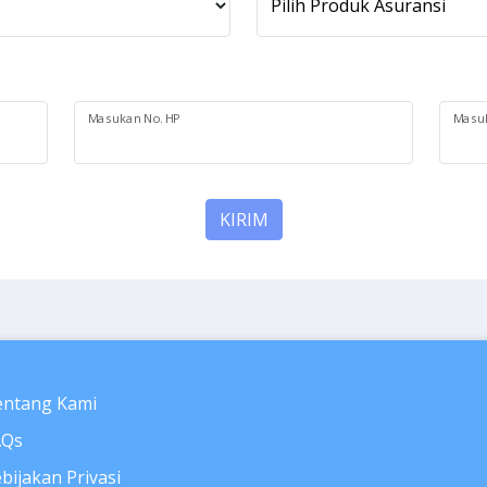
Pilih Produk Asuransi
Masukan No. HP
Masuk
KIRIM
entang Kami
AQs
bijakan Privasi