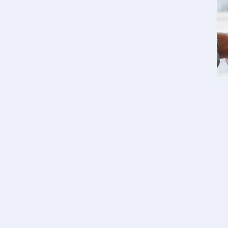
ART
Ti
As