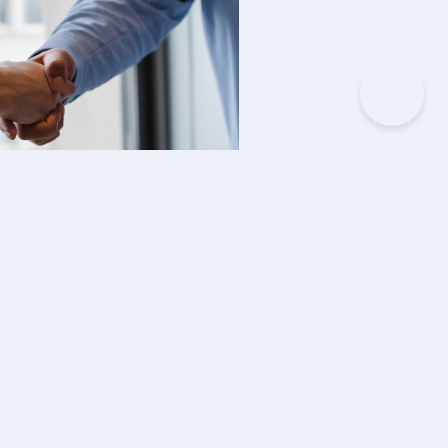
IKEL
ps Memilih Bengkel Rekanan
uransi: Jangan Sampai Salah