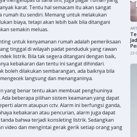
nyak karat. Tentu hal semacam itu akan sangat
a rumah itu sendiri. Memang untuk melakukan
kan biaya, tetapi akan lebih baik bila ditangani
ART
akan semakin meluas.
Te
Jad
enting untuk kenyamanan rumah adalah pemeriksaan
Pe
i yang tinggal di wilayah padat penduduk yang rawan
23 
dek listrik. Bila tak segera ditangani dengan baik,
ya kebakaran dan tentu ini sangat dihindari.
idak boleh dilakukan sembarangan, ada baiknya bila
 mengecek langsung dan menanganinya.
n yang benar tentu akan membuat penghuninya
 Ada beberapa pilihan sistem keamanan yang dapat
eperti alarm ataupun cctv. Alarm ini berfungsi ganda,
ahaya kebakaran atau pencurian, alarm juga dapat
anda bahwa terjadi konsleting listrik. Sedangkan
an video dan mengintai gerak gerik setiap orang yang