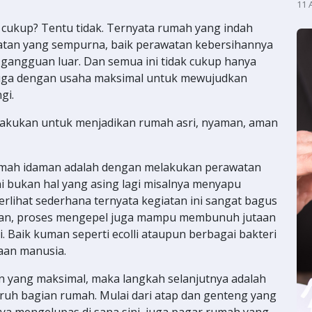
11 
 cukup? Tentu tidak. Ternyata rumah yang indah
atan yang sempurna, baik perawatan kebersihannya
gangguan luar. Dan semua ini tidak cukup hanya
juga dengan usaha maksimal untuk mewujudkan
gi.
ilakukan untuk menjadikan rumah asri, nyaman, aman
umah idaman adalah dengan melakukan perawatan
ni bukan hal yang asing lagi misalnya menyapu
lihat sederhana ternyata kegiatan ini sangat bagus
kan, proses mengepel juga mampu membunuh jutaan
. Baik kuman seperti ecolli ataupun berbagai bakteri
aan manusia.
n yang maksimal, maka langkah selanjutnya adalah
ruh bagian rumah. Mulai dari atap dan genteng yang
ya mengelupas di sana sini, juga pagar rumah yang