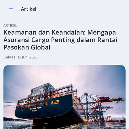
Artikel
ARTIKEL
Keamanan dan Keandalan: Mengapa
Asuransi Cargo Penting dalam Rantai
Pasokan Global
Selasa, 13 Juni 2023