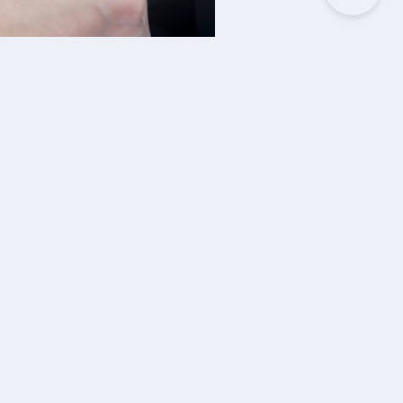
IKEL
Cara Menghidupkan Mobil yang
dak Bisa Distarter
li 2024