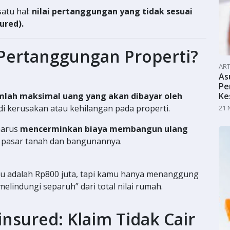
satu hal:
nilai pertanggungan yang tidak sesuai
ured).
i Pertanggungan Properti?
ART
As
Pe
mlah maksimal uang yang akan dibayar oleh
Ke
adi kerusakan atau kehilangan pada properti.
21 
harus
mencerminkan biaya membangun ulang
 pasar tanah dan bangunannya.
 adalah Rp800 juta, tapi kamu hanya menanggung
elindungi separuh” dari total nilai rumah.
insured: Klaim Tidak Cair