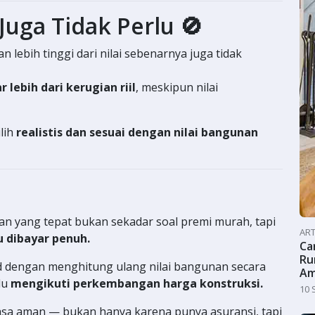
Juga Tidak Perlu 🚫
lebih tinggi dari nilai sebenarnya juga tidak
lebih dari kerugian riil
, meskipun nilai
ilih
realistis dan sesuai dengan nilai bangunan
n yang tepat bukan sekadar soal premi murah, tapi
ART
 dibayar penuh.
Ca
Ru
d dengan menghitung ulang nilai bangunan secara
Am
alu
mengikuti perkembangan harga konstruksi.
10 
sa aman — bukan hanya karena punya asuransi, tapi