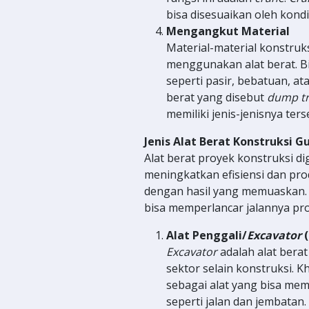
bisa disesuaikan oleh kond
Mengangkut Material
Material-material konstruks
menggunakan alat berat. B
seperti pasir, bebatuan, 
berat yang disebut
dump t
memiliki jenis-jenisnya te
Jenis Alat Berat Konstruksi 
Alat berat proyek konstruksi 
meningkatkan efisiensi dan prod
dengan hasil yang memuaskan. La
bisa memperlancar jalannya pr
Alat Penggali/
Excavator
(
Excavator
adalah alat berat
sektor selain konstruksi. K
sebagai alat yang bisa me
seperti jalan dan jembat