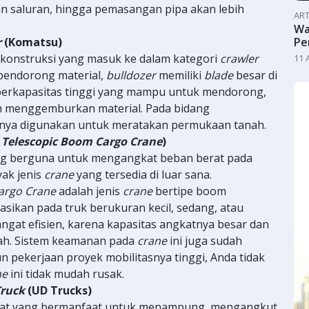
an saluran, hingga pemasangan pipa akan lebih
ART
Wa
r
(Komatsu)
Pe
t konstruksi yang masuk ke dalam kategori
crawler
11 
 pendorong material,
bulldozer
memiliki
blade
besar di
erkapasitas tinggi yang mampu untuk mendorong,
n menggemburkan material. Pada bidang
nya digunakan untuk meratakan permukaan tanah.
o
Telescopic Boom Cargo Crane
)
ang berguna untuk mengangkat beban berat pada
yak jenis
crane
yang tersedia di luar sana.
argo Crane
adalah jenis
crane
bertipe boom
kasikan pada truk berukuran kecil, sedang, atau
 sangat efisien, karena kapasitas angkatnya besar dan
ah. Sistem keamanan pada
crane
ini juga sudah
n pekerjaan proyek mobilitasnya tinggi, Anda tidak
ne
ini tidak mudah rusak.
ruck
(UD Trucks)
erat yang bermanfaat untuk menampung, mengangkut