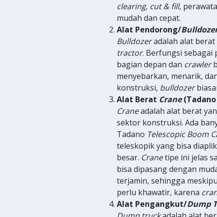
clearing
,
cut & fill
, perawat
mudah dan cepat.
Alat Pendorong/
Bulldoze
Bulldozer
adalah alat bera
tractor
. Berfungsi sebagai
bagian depan dan
crawler
b
menyebarkan, menarik, da
konstruksi,
bulldozer
biasa
Alat Berat
Crane
(Tadan
Crane
adalah alat berat y
sektor konstruksi. Ada ban
Tadano
Telescopic Boom C
teleskopik yang bisa diapli
besar.
Crane
tipe ini jelas
bisa dipasang dengan mud
terjamin, sehingga meskipu
perlu khawatir, karena
cra
Alat Pengangkut/
Dump T
Dump truck
adalah alat b