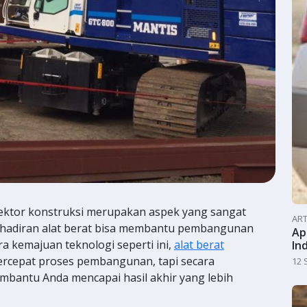
ektor konstruksi merupakan aspek yang sangat
ART
ehadiran alat berat bisa membantu pembangunan
Ap
era kemajuan teknologi seperti ini,
alat berat
In
rcepat proses pembangunan, tapi secara
12 
embantu Anda mencapai hasil akhir yang lebih