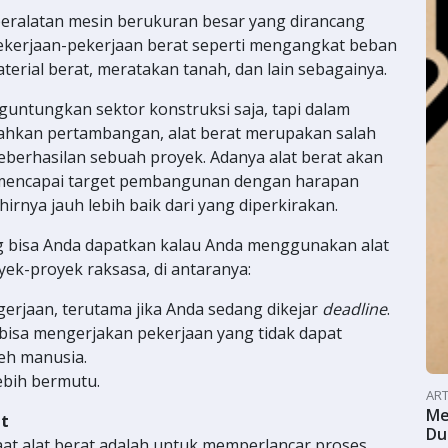
peralatan mesin berukuran besar yang dirancang
ekerjaan-pekerjaan berat seperti mengangkat beban
erial berat, meratakan tanah, dan lain sebagainya.
nguntungkan sektor konstruksi saja, tapi dalam
bahkan pertambangan, alat berat merupakan salah
berhasilan sebuah proyek. Adanya alat berat akan
encapai target pembangunan dengan harapan
hirnya jauh lebih baik dari yang diperkirakan.
 bisa Anda dapatkan kalau Anda menggunakan alat
ek-proyek raksasa, di antaranya:
rjaan, terutama jika Anda sedang dikejar
deadline
.
bisa mengerjakan pekerjaan yang tidak dapat
eh manusia.
ebih bermutu.
ART
Me
at
Du
at alat berat adalah untuk memperlancar proses