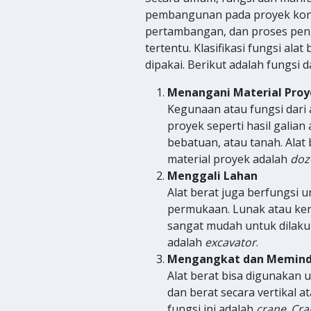
pembangunan pada proyek kon
pertambangan, dan proses peng
tertentu. Klasifikasi fungsi ala
dipakai. Berikut adalah fungsi d
Menangani Material Proy
Kegunaan atau fungsi dari 
proyek seperti hasil galian
bebatuan, atau tanah. Ala
material proyek adalah
doz
Menggali Lahan
Alat berat juga berfungsi 
permukaan. Lunak atau ker
sangat mudah untuk dilakuk
adalah
excavator
.
Mengangkat dan Memind
Alat berat bisa digunakan
dan berat secara vertikal 
fungsi ini adalah
crane
.
Cra