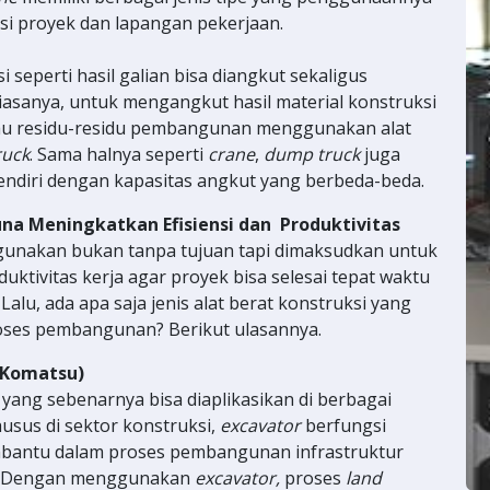
isi proyek dan lapangan pekerjaan.
i seperti hasil galian bisa diangkut sekaligus
iasanya, untuk mengangkut hasil material konstruksi
atau residu-residu pembangunan menggunakan alat
ruck
. Sama halnya seperti
crane
,
dump truck
juga
rsendiri dengan kapasitas angkut yang berbeda-beda.
Guna Meningkatkan Efisiensi dan Produktivitas
digunakan bukan tanpa tujuan tapi dimaksudkan untuk
uktivitas kerja agar proyek bisa selesai tepat waktu
lu, ada apa saja jenis alat berat konstruksi yang
oses pembangunan? Berikut ulasannya.
Komatsu)
 yang sebenarnya bisa diaplikasikan di berbagai
husus di sektor konstruksi,
excavator
berfungsi
mbantu dalam proses pembangunan infrastruktur
an. Dengan menggunakan
excavator,
proses
land