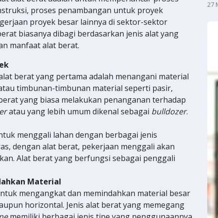
27 
struksi, proses penambangan untuk proyek
erjaan proyek besar lainnya di sektor-sektor
t berat biasanya dibagi berdasarkan jenis alat yang
an manfaat alat berat.
ek
alat berat yang pertama adalah menangani material
 atau timbunan-timbunan material seperti pasir,
t berat yang biasa melakukan penanganan terhadap
er
atau yang lebih umum dikenal sebagai
bulldozer
.
untuk menggali lahan dengan berbagai jenis
as, dengan alat berat, pekerjaan menggali akan
an. Alat berat yang berfungsi sebagai penggali
ahkan Material
 untuk mengangkat dan memindahkan material besar
ataupun horizontal. Jenis alat berat yang memegang
ne
memiliki berbagai jenis tipe yang penggunaannya