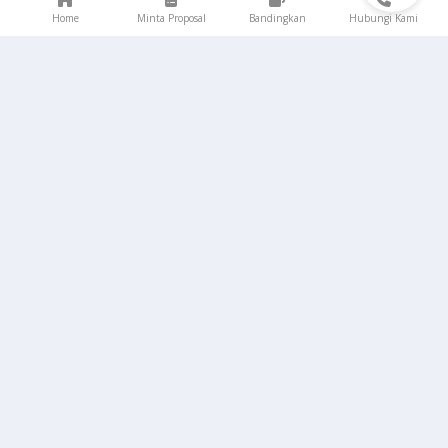
Home
Minta Proposal
Bandingkan
Hubungi Kami
ARTIKEL
Cara Mengatasi Insomnia yang Bisa Dilakukan
17 Mei 2024